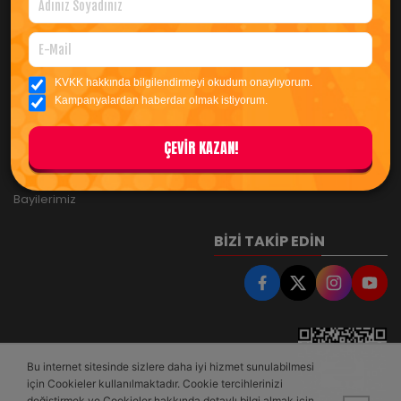
Tüketici Hakları
Şifremi Unuttum
Telif Hakkı
Sepet
Gizlilik Politikası
KVKK hakkında bilgilendirmeyi okudum onaylıyorum.
Kampanyalardan haberdar olmak istiyorum.
MÜŞTERİ HİZMETLERİ
Güvenlik Politikası
İade Şartları
ÇEVİR KAZAN!
İletişim
KVVK Bilgilendirme Metni
Kargo Takibi
Bayilerimiz
BIZI TAKIP EDIN
Bu internet sitesinde sizlere daha iyi hizmet sunulabilmesi
için Cookieler kullanılmaktadır. Cookie tercihlerinizi
değiştirmek ve Cookieler hakkında detaylı bilgi almak için