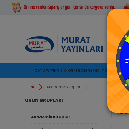
ODTÜ YAYINCILIK
ÖĞRENCİM SERİSİ
ÇOCUK SERİSİ
Akademik Kitaplar
ÜRÜN GRUPLARI
AKADEM
Stokta
Akademik Kitaplar