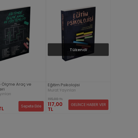
Tükendi
e Ölçme Araç ve
Eğitim Psikolojisi
eri
Murat Yayınları
ınları
195,00 TL
117,00
GELİNCE HABER VER
Sepete Ekle
TL
TL