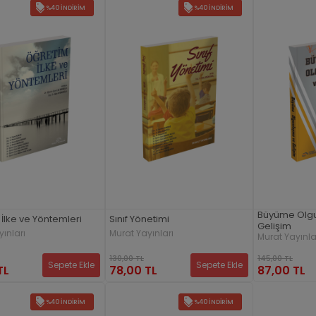
%40 İNDIRIM
%40 İNDIRIM
Büyüme Olg
İlke ve Yöntemleri
Sınıf Yönetimi
Gelişim
ınları
Murat Yayınları
Murat Yayınla
130,00 TL
145,00 TL
Sepete Ekle
Sepete Ekle
TL
78,00 TL
87,00 TL
%40 İNDIRIM
%40 İNDIRIM