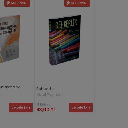
%40 İNDIRIM
%40 İNDIRIM
unlaşma ve
Rehberlik
Murat Yayınları
rı
155,00 TL
Sepete Ekle
Sepete Ekle
93,00 TL