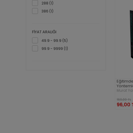
288 (1)
386 (1)
FIYAT ARALIĞI
49.9 - 99.9 (5)
99.9 - 9999 (1)
Eğitimd
Yönteml
Murat Yay
160,00 TL
96,00 