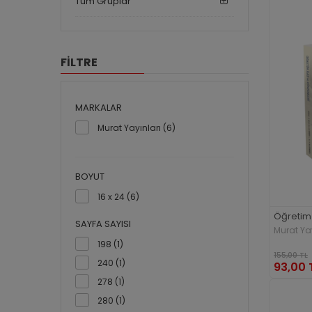
Tüm Gruplar
FİLTRE
MARKALAR
Murat Yayınları (6)
BOYUT
16 x 24 (6)
Öğretim 
SAYFA SAYISI
Murat Yay
198 (1)
155,00 TL
240 (1)
93,00 
278 (1)
280 (1)