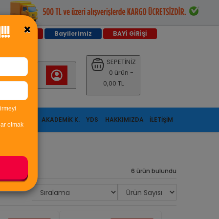
Kapat
×
!!
rularımız
Bayilerimiz
BAYİ GİRİŞİ
SEPETİNİZ
0 ürün -
0,00 TL
irmeyi
S
ÖABT DİN
AKADEMİK K.
YDS
HAKKIMIZDA
İLETİŞİM
ar olmak
6 ürün bulundu