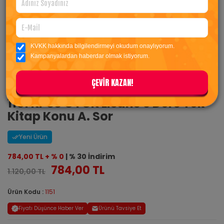
KVKK hakkında bilgilendirmeyi okudum onaylıyorum.
Kampanyalardan haberdar olmak istiyorum.
ÇEVİR KAZAN!
1151 KPSS GYGK Lisans 5 Ders Tek
Kitap Konu A. Sor
Yeni Ürün
784,00 TL + % 0
| % 30 İndirim
784,00 TL
1.120,00 TL
Ürün Kodu :
1151
Fiyatı Düşünce Haber Ver
Ürünü Tavsiye Et