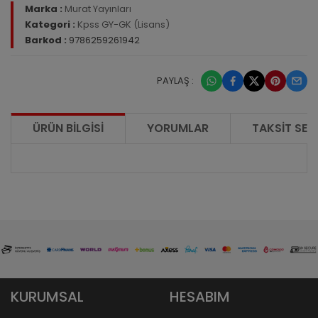
Marka :
Murat Yayınları
Kategori :
Kpss GY-GK (Lisans)
Barkod :
9786259261942
PAYLAŞ :
ÜRÜN BILGISI
YORUMLAR
TAKSIT SEÇ
KURUMSAL
HESABIM