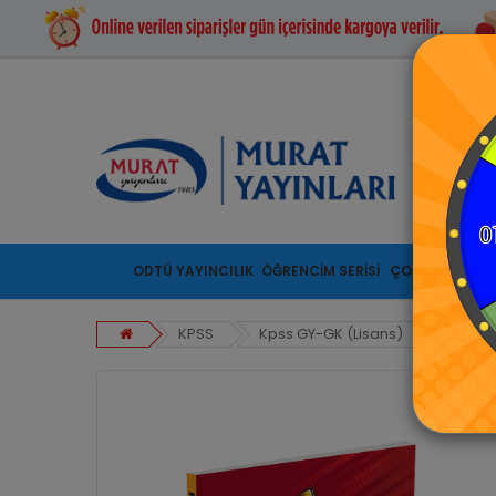
ODTÜ YAYINCILIK
ÖĞRENCİM SERİSİ
ÇOCUK SERİSİ
KPSS
Kpss GY-GK (Lisans)