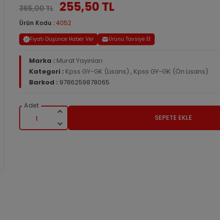
255,50 TL
365,00 TL
Ürün Kodu :
4052
Fiyatı Düşünce Haber Ver
Ürünü Tavsiye Et
Marka :
Murat Yayınları
Kategori :
Kpss GY-GK (Lisans)
,
Kpss GY-GK (Ön Lisans)
Barkod :
9786259878065
SEPETE EKLE