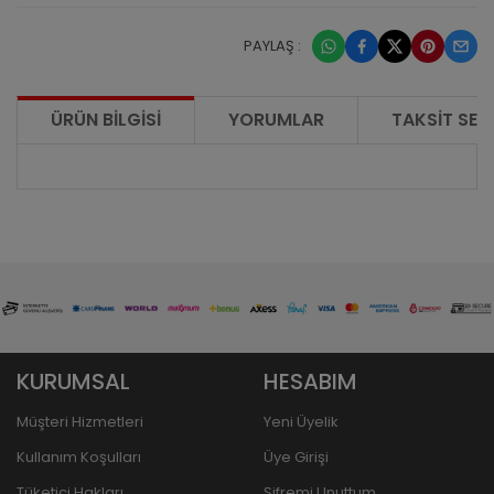
PAYLAŞ :
ÜRÜN BILGISI
YORUMLAR
TAKSIT SEÇ
KURUMSAL
HESABIM
Müşteri Hizmetleri
Yeni Üyelik
Kullanım Koşulları
Üye Girişi
Tüketici Hakları
Şifremi Unuttum