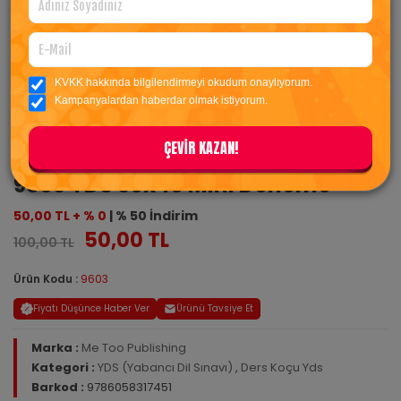
KVKK hakkında bilgilendirmeyi okudum onaylıyorum.
Kampanyalardan haberdar olmak istiyorum.
ÇEVİR KAZAN!
9603 YDS 30x40 Mini Deneme
50,00 TL + % 0
| % 50 İndirim
50,00 TL
100,00 TL
Ürün Kodu :
9603
Fiyatı Düşünce Haber Ver
Ürünü Tavsiye Et
Marka :
Me Too Publishing
Kategori :
YDS (Yabancı Dil Sınavı)
,
Ders Koçu Yds
Barkod :
9786058317451