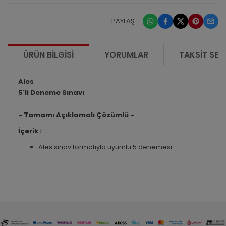
PAYLAŞ :
ÜRÜN BILGISI
YORUMLAR
TAKSIT SEÇ
Ales
5'li Deneme Sınavı
- Tamamı Açıklamalı Çözümlü -
İçerik :
Ales sınav formatıyla uyumlu 5 denemesi