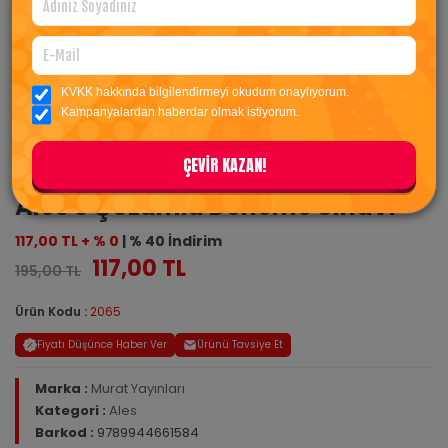
KVKK hakkında bilgilendirmeyi okudum onaylıyorum.
Kampanyalardan haberdar olmak istiyorum.
ÇEVİR KAZAN!
Ales 5 Çözümlü Deneme Sınavı
117,00 TL + % 0
| % 40 İndirim
117,00 TL
195,00 TL
Ürün Kodu :
2065
Fiyatı Düşünce Haber Ver
Ürünü Tavsiye Et
Marka :
Murat Yayınları
Kategori :
Ales
Barkod :
9789944661584