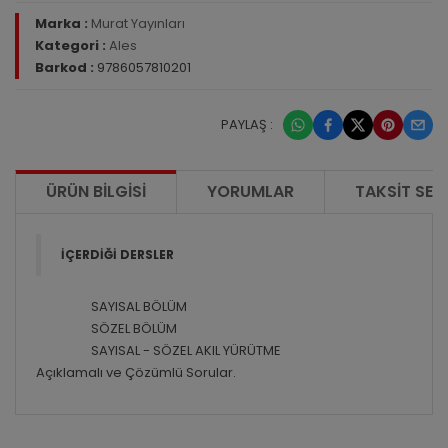
Marka :
Murat Yayınları
Kategori :
Ales
Barkod :
9786057810201
PAYLAŞ :
ÜRÜN BILGISI
YORUMLAR
TAKSIT SEÇ
İÇERDİĞİ DERSLER
SAYISAL BÖLÜM
SÖZEL BÖLÜM
SAYISAL - SÖZEL AKIL YÜRÜTME
Açıklamalı ve Çözümlü
Sorular.