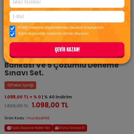
KVKK hakkında bilgilendirmeyi okudum onaylıyorum.
Kampanyalardan haberdar olmak istiyorum.
ÇEVİR KAZAN!
Ales Sözel-sayısal Konu A.-soru
Bankası Ve 5 Çözümlü Deneme
Sınavı Set.
Paket İçeriği
1.098,00 TL + % 0
| % 40 İndirim
1.098,00 TL
1.830,00 TL
Ürün Kodu :
muratset146
Fiyatı Düşünce Haber Ver
Ürünü Tavsiye Et