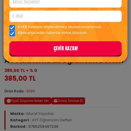
KVKK hakkında bilgilendirmeyi okudum onaylıyorum.
Kampanyalardan haberdar olmak istiyorum.
ÇEVİR KAZAN!
AYT Matematik Öğrencim Defteri
385,00 TL + % 0
385,00 TL
Ürün Kodu :
3030
Fiyatı Düşünce Haber Ver
Ürünü Tavsiye Et
Marka :
Murat Yayınları
Kategori :
AYT Öğrencim Defteri
Barkod :
9786259487236