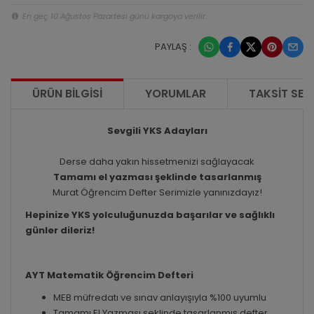
En geç 10 Ağustos Pazartesi günü kargoya verilir.
PAYLAŞ :
ÜRÜN BILGISI
YORUMLAR
TAKSIT SEÇ
Sevgili YKS Adayları
Derse daha yakın hissetmenizi sağlayacak
Tamamı el yazması şeklinde tasarlanmış
Murat Öğrencim Defter Serimizle yanınızdayız!
Hepinize YKS yolculuğunuzda başarılar ve sağlıklı
günler dileriz!
AYT Matematik Öğrencim Defteri
MEB müfredatı ve sınav anlayışıyla %100 uyumlu
Tamamı El Yazması şeklinde tasarlanmış defter