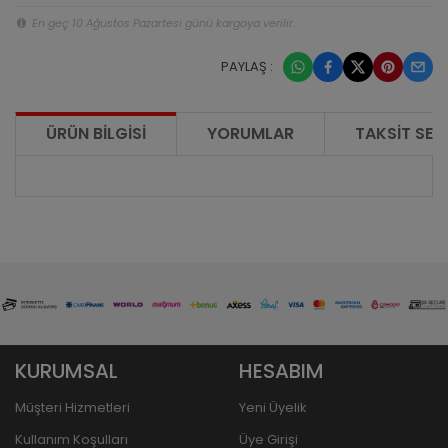
En geç 10 Ağustos Pazartesi günü kargoya verilir.
PAYLAŞ :
ÜRÜN BILGISI
YORUMLAR
TAKSIT SEÇ
KURUMSAL
HESABIM
Müşteri Hizmetleri
Yeni Üyelik
Kullanım Koşulları
Üye Girişi