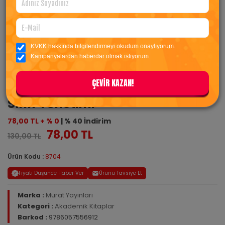
KVKK hakkında bilgilendirmeyi okudum onaylıyorum.
Kampanyalardan haberdar olmak istiyorum.
ÇEVİR KAZAN!
Sınıf Yönetimi
78,00 TL + % 0
| % 40 İndirim
78,00 TL
130,00 TL
Ürün Kodu :
8704
Fiyatı Düşünce Haber Ver
Ürünü Tavsiye Et
Marka :
Murat Yayınları
Kategori :
Akademik Kitaplar
Barkod :
9786057556912