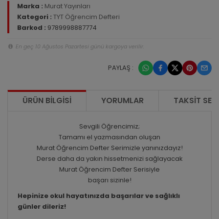
Marka :
Murat Yayınları
Kategori :
TYT Öğrencim Defteri
Barkod :
9789998887774
En geç 10 Ağustos Pazartesi günü kargoya verilir.
PAYLAŞ :
ÜRÜN BILGISI
YORUMLAR
TAKSIT SEÇ
Sevgili Öğrencimiz;
Tamamı el yazmasından oluşan
Murat Öğrencim Defter Serimizle yanınızdayız!
Derse daha da yakın hissetmenizi sağlayacak
Murat Öğrencim Defter Serisiyle
başarı sizinle!
Hepinize okul hayatınızda başarılar ve sağlıklı
günler dileriz!