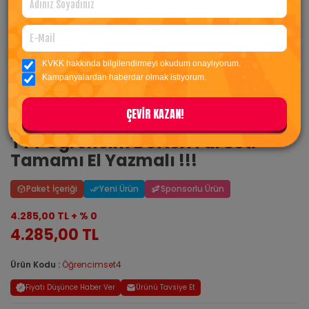
KVKK hakkında bilgilendirmeyi okudum onaylıyorum.
Kampanyalardan haberdar olmak istiyorum.
ÇEVİR KAZAN!
TYT Öğrencim Defteri Ful Set.
Tamamı El Yazmalı !!!
Paket İçeriği
Yeni Ürün
Sponsorlu Ürün
4.285,00 TL + % 0
4.285,00 TL
Ürün Kodu :
Öğrencimset4
Fiyatı Düşünce Haber Ver
Ürünü Tavsiye Et