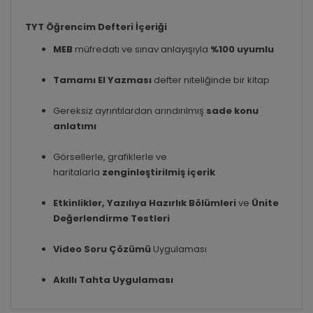
TYT Öğrencim Defteri İçeriği
MEB
müfredatı ve sınav anlayışıyla
%100 uyumlu
Tamamı El Yazması
defter niteliğinde bir kitap
Gereksiz ayrıntılardan arındırılmış
sade konu
anlatımı
Görsellerle, grafiklerle ve
haritalarla
zenginleştirilmiş içerik
Etkinlikler, Yazılıya Hazırlık Bölümleri
ve
Ünite
Değerlendirme Testleri
Video Soru Çözümü
Uygulaması
Akıllı Tahta Uygulaması